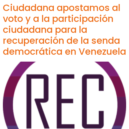
Ciudadana apostamos al
voto y a la participación
ciudadana para la
recuperación de la senda
democrática en Venezuela