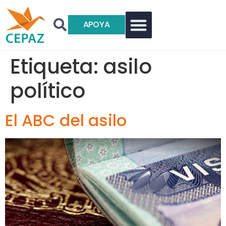
APOYA
Etiqueta:
asilo
político
El ABC del asilo