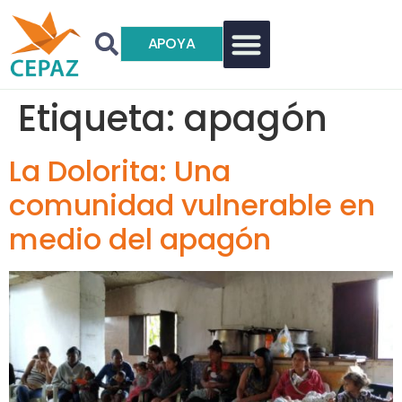
APOYA
Etiqueta:
apagón
La Dolorita: Una
comunidad vulnerable en
medio del apagón