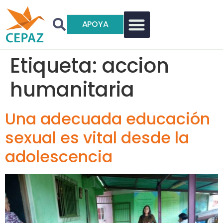
APOYA
Etiqueta:
accion
humanitaria
Una adecuada educación
sexual es vital desde la
adolescencia