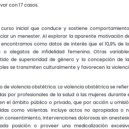
ívar con 17 casos.
 curso inicial que conduce y sostiene comportamient
ciar un menester. Al explorar la aparente motivación d
 encontramos como datos de interés que el 10,9% de l
 o alegatos de infidelidad femenina. Otras variabl
entido de superioridad de género y la concepción de l
les se transmiten culturalmente y favorecen la violenc
 de violencia obstétrica. La violencia obstétrica se refie
das por profesionales de la salud a las mujeres durante 
en el ámbito público o privado, que por acción u omisi
idas como violentas. Incluye actos no apropiados o 
 consentimiento, intervenciones dolorosas sin anestesi
ada posición o proveer una medicalización excesiva