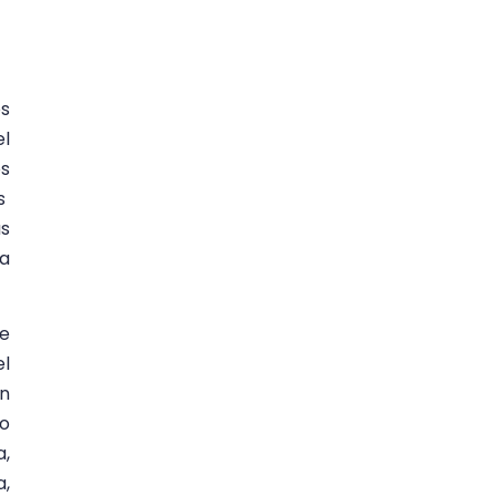
os
el
os
es
as
ia
re
el
ón
no
a,
,