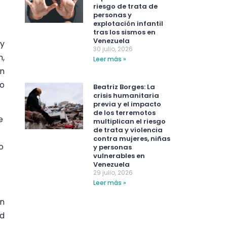
riesgo de trata de
personas y
explotación infantil
tras los sismos en
Venezuela
 y
30 julio, 2026
n,
Leer más »
en
do
Beatriz Borges: La
crisis humanitaria
previa y el impacto
de los terremotos
e
multiplican el riesgo
de trata y violencia
contra mujeres, niñas
o
y personas
vulnerables en
Venezuela
29 julio, 2026
Leer más »
an
ad