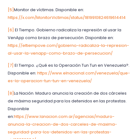
[5]
Monitor de víctimas. Disponible en:
https://x.com/MonitorVictimas/status/1819910824619614414
[6]
El Tiempo. Gobierno radicaliza la represión al usar la
VenApp como brazo de persecución. Disponible en:
https://eltiempove.com/gobierno-radicaliza-la-represion-
al-usar-la-venapp-como-brazo-de-persecucion/
[7]
El Tiempo. ¿Qué es la Operación Tun Tun en Venezuela?.
Disponible en:
https://www.elnacional.com/venezuela/que-
es-la-operacion-tun-tun-en-venezuela/
[8]
La Nación. Maduro anuncia la creación de dos cárceles
de máxima seguridad para los detenidos en las protestas.
Disponible
en:
https://www.lanacion.com.ar/agencias/maduro-
anuncia-la-creacion-de-dos-carceles-de-maxima-
seguridad-para-los-detenidos-en-las-protestas-