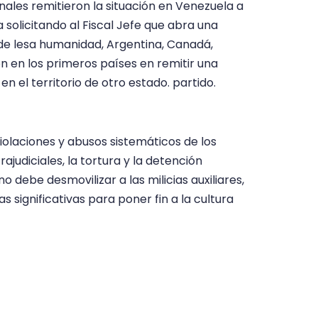
nales remitieron la situación en Venezuela a
a solicitando al Fiscal Jefe que abra una
de lesa humanidad, Argentina, Canadá,
on en los primeros países en remitir una
 en el territorio de otro estado. partido.
iolaciones y abusos sistemáticos de los
ajudiciales, la tortura y la detención
o debe desmovilizar a las milicias auxiliares,
as significativas para poner fin a la cultura
entar sanciones específicas para los
 violaciones sistemáticas y abusos de los