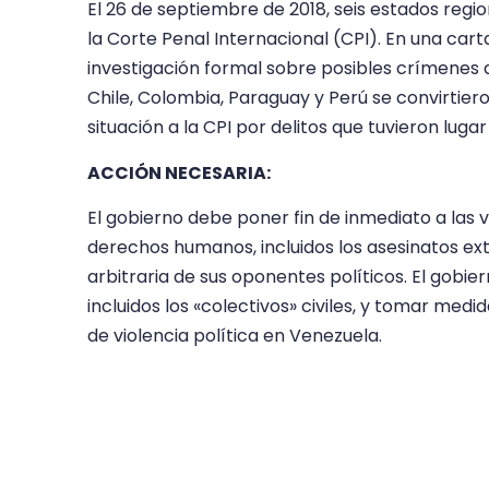
El 26 de septiembre de 2018, seis estados regio
la Corte Penal Internacional (CPI). En una cart
investigación formal sobre posibles crímenes 
Chile, Colombia, Paraguay y Perú se convirtier
situación a la CPI por delitos que tuvieron lugar
ACCIÓN NECESARIA:
El gobierno debe poner fin de inmediato a las v
derechos humanos, incluidos los asesinatos extr
arbitraria de sus oponentes políticos. El gobiern
incluidos los «colectivos» civiles, y tomar medid
de violencia política en Venezuela.
Los estados miembros de la ONU deben implem
funcionarios gubernamentales responsables de
derechos humanos en Venezuela.
Última actualización: 15 de enero de 2019