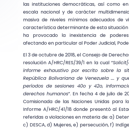
las instituciones democráticas, así como 
escala nacional y de carácter multidimensi
masiva de niveles mínimos adecuados de vi
característica determinante de esta situación e
ha provocado la inexistencia de poderes 
afectando en particular al Poder Judicial, Poder
El 3 de octubre de 2018, el Consejo de Derech
resolución A/HRC/RES/39/1 en la cual “
Solici
informe exhaustivo por escrito sobre la 
República Bolivariana de Venezuela …. y qu
períodos de sesiones 40o y 42o, informaci
derechos humanos
”. En fecha 4 de julio de 2
Comisionada de las Naciones Unidas para 
Informe A/HRC/41/18 donde presentó al Esta
referidas a violaciones en materia de: a) Deten
c) DESCA, d) Mujeres, e) persecución, f) Indígen