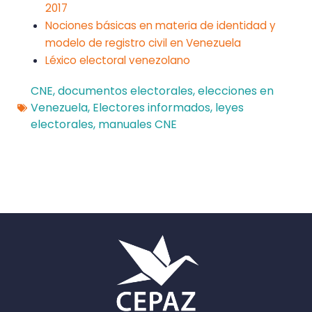
2017
Nociones básicas en materia de identidad y
modelo de registro civil en Venezuela
Léxico electoral venezolano
CNE
,
documentos electorales
,
elecciones en
Venezuela
,
Electores informados
,
leyes
electorales
,
manuales CNE