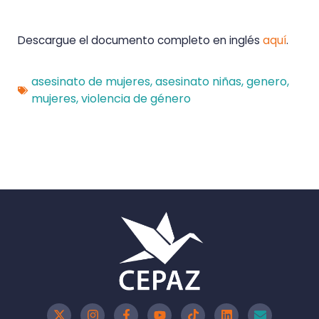
Descargue el documento completo en inglés
aquí
.
asesinato de mujeres
,
asesinato niñas
,
genero
,
mujeres
,
violencia de género