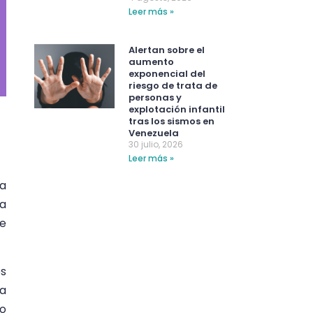
Leer más »
Alertan sobre el
aumento
exponencial del
riesgo de trata de
personas y
explotación infantil
tras los sismos en
Venezuela
30 julio, 2026
Leer más »
ia
ca
de
es
la
no