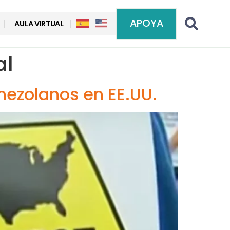
APOYA
AULA VIRTUAL
al
nezolanos en EE.UU.