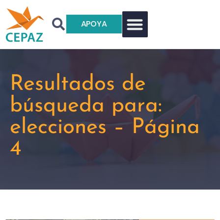
APOYA
Resultados de
búsqueda para:
elecciones – Página
4