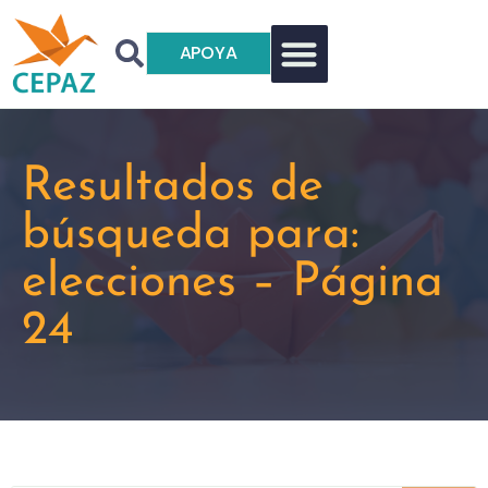
APOYA
Resultados de
búsqueda para:
elecciones – Página
24