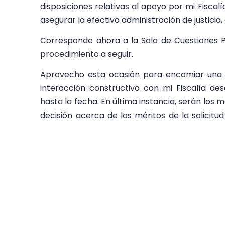
disposiciones relativas al apoyo por mi Fiscal
asegurar la efectiva administración de justicia,
Corresponde ahora a la Sala de Cuestiones P
procedimiento a seguir.
Aprovecho esta ocasión para encomiar una 
interacción constructiva con mi Fiscalía de
hasta la fecha. En última instancia, serán los
decisión acerca de los méritos de la solicitu
nuestra propia petición. Sea cual fuere el
interacción y el diálogo, con miras explorar 
que se haga justicia a las víctimas en Venezuel
Solicitud por la Fiscalía para reanudar 
República Bolivariana de Venezuela I con ar