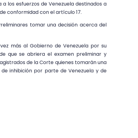
ía a los esfuerzos de Venezuela destinados a
 de conformidad con el artículo 17.
reliminares tomar una decisión acerca del
vez más al Gobierno de Venezuela por su
sde que se abriera el examen preliminar y
 magistrados de la Corte quienes tomarán una
d de inhibición por parte de Venezuela y de
 resultado, mantengo mi compromiso con la
vías que nos permitan cooperar para asegurar
a.
la investigación en la situación en la
reglo al párrafo 2 del artículo 18