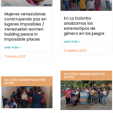
Mujeres venezolanas
En La Dolorita
construyendo paz en
analizamos los
lugares imposibles /
estereotipos de
Venezuelan women
género en los juegos
building peace in
impossible places
Leer más »
Leer más »
21 febrero, 2022
7 marzo, 2022
ACCIÓN COMUNITARIA POR
LA PAZ
ACCIÓN COMUNITARIA POR
LA PAZ