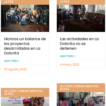
LA PAZ
LA PAZ
Hicimos un balance de
Las actividades en La
los proyectos
Dolorita no se
desarrollados en La
detienen
Dolorita
Leer más »
Leer más »
4 mayo, 2022
23 agosto, 2022
ACCIÓN COMUNITARIA POR
LA PAZ
ACCIÓN COMUNITARIA POR
LA PAZ